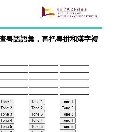
查粵語語彙，再把粵拼和漢字複