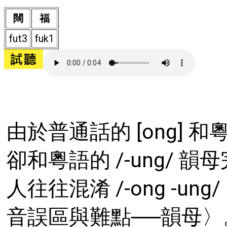
闊
福
fut3
fuk1
由於普通話的 [ong] 和
卻和粵語的 /-ung/
人往往混淆 /-ong -u
音誤區與難點──韻母〉