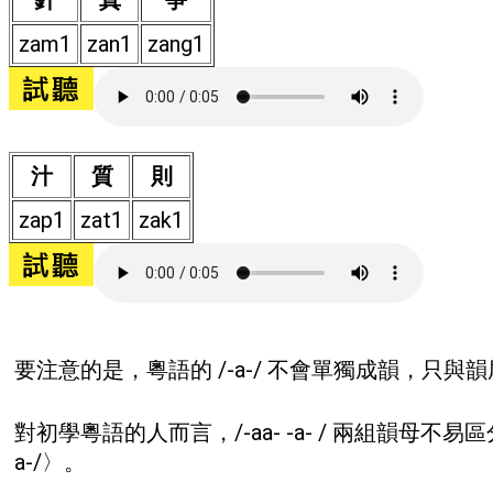
針
真
爭
zam1
zan1
zang1
汁
質
則
zap1
zat1
zak1
要注意的是，粵語的 /-a-/ 不會單獨成韻，只與
對初學粵語的人而言，/-aa- -a- / 兩組韻母不易區分，
a-/〉。