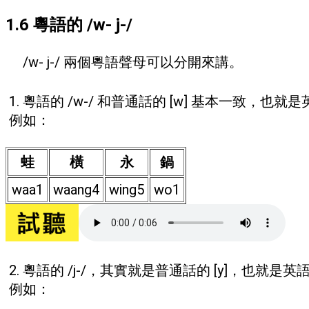
1.6 粵語的 /w- j-/
/w- j-/ 兩個粵語聲母可以分開來講。
1. 粵語的 /w-/ 和普通話的 [w] 基本一致，也就
例如：
蛙
橫
永
鍋
waa1
waang4
wing5
wo1
2. 粵語的 /j-/，其實就是普通話的 [y]，也就是英語
例如：