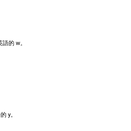
是英語的 w。
的 y。