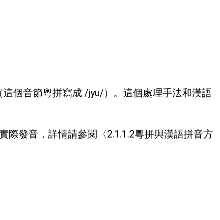
（這個音節粵拼寫成 /jyu/）。這個處理手法和漢語
際發音，詳情請參閱〈2.1.1.2粵拼與漢語拼音方