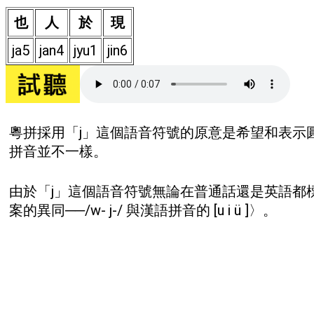
也
人
於
現
ja5
jan4
jyu1
jin6
粵拼採用「j」這個語音符號的原意是希望和表示圓脣元音
拼音並不一樣。
由於「j」這個語音符號無論在普通話還是英語都標示
案的異同──/w- j-/ 與漢語拼音的 [u i ü ]〉。