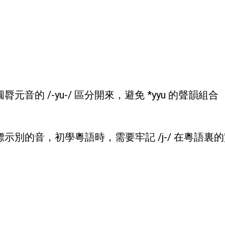
的 /-yu-/ 區分開來，避免 *yyu 的聲韻組合
別的音，初學粵語時，需要牢記 /j-/ 在粵語裏的實