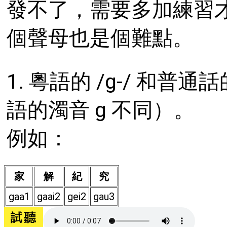
發不了，需要多加練習
個聲母也是個難點。
1. 粵語的 /g-/ 和普
語的濁音 g 不同）。
例如：
家
解
紀
究
gaa1
gaai2
gei2
gau3